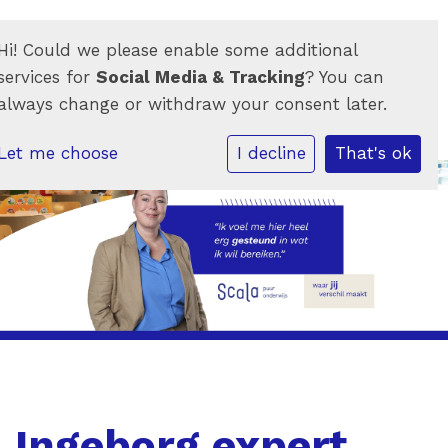
Hi! Could we please enable some additional
services for
Social Media & Tracking
? You can
always change or withdraw your consent later.
Let me choose
I decline
That's ok
Ingeborg expert